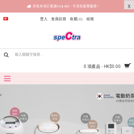
X
所有本地訂單滿HK$400，可享免運費優惠 !
登入
會員註冊
收藏(
0
)
結賬
0 項產品 - HK$0.00